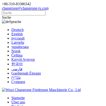
+86-510-83380342
changrong@changrong-jx.com
Suche
Sprache
Deutsch
English
русский
Latviešu
українська
Norsk
Čeština
Kreyòl Ayisyen
한국어
فارسی
Gaeilgenah Éireann
עברית
Cymraeg
Startseite
Über uns