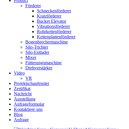
Product
Förderer
Schneckenförderer
Kratzförderer
Bucket Elevator
Vibrationsförderer
Rohrkettenförderer
Kettenplattenförderer
Bogenbrechermaschine
Silo-Trichter
Silo-Entlader
Mixer
Fütterungsmaschine
Drehverstärker
Video
VR
Projektschaufenster
Zertifikat
Nachricht
Ausstellung
Anfrageformular
Kontaktiere uns
Blog
Anfrage